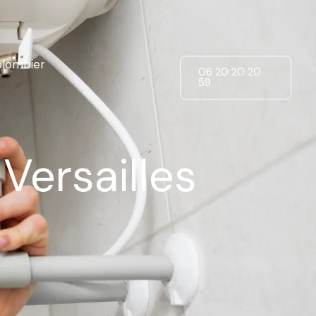
lombier
06 20 20 20
59
ersailles