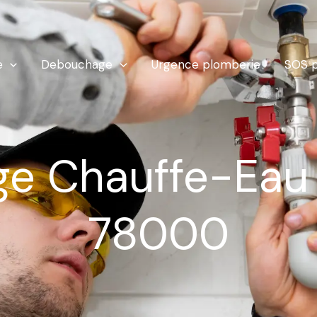
e
Debouchage
Urgence plomberie
SOS p
e Chauffe-Eau V
78000